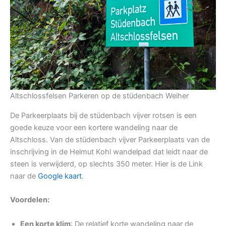
Altschlossfelsen Parkeren op de stüdenbach Weiher
De Parkeerplaats bij de stüdenbach vijver rotsen is een
goede keuze voor een kortere wandeling naar de
Altschloss. Van de stüdenbach vijver Parkeerplaats van de
inschrijving in de Helmut Kohl wandelpad dat leidt naar de
steen is verwijderd, op slechts 350 meter. Hier is de Link
naar de
Google kaart
.
Voordelen:
Een korte klim
: De relatief korte wandeling naar de