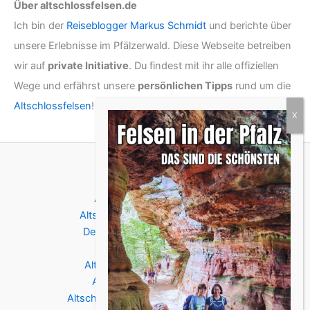
Über altschlossfelsen.de
Ich bin der
Reiseblogger Markus Schmidt
und berichte über
unsere Erlebnisse im Pfälzerwald. Diese Webseite betreiben
wir auf
private Initiative
. Du findest mit ihr alle offiziellen
Wege und erfährst unsere
persönlichen Tipps
rund um die
Altschlossfelsen
!
Altschlossfelsen
Altschlossfelsen Toegang
Altschlossfelsen Openingstijden
De Altschlossfelsen Wandeling
Altschlosspfad
Altschlossfelsen met kinderen
Altschlossfelsen met hond
Altschlossfelsen Routebeschrijvingen