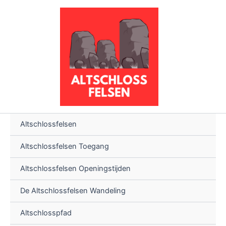
Ga
naar
de
inhoud
Altschlossfelsen
Altschlossfelsen Toegang
Altschlossfelsen Openingstijden
De Altschlossfelsen Wandeling
Altschlosspfad